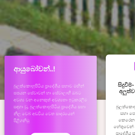
ආයුබෝවන්..!
සිදුවීම
බුලත්කොහුපිටිය ප්‍රාදේශීය සභාව මඟින්
අලුත්ව
සපයන සේවාවන් හා සේවාලාභී ඔබට
අවශ්‍ය වන අනෙකුත් අවශ්‍යතා ඉටුකරලීම
සඳහා වු, බුලත්කොහුපිටිය ප්‍රාදේශීය සභා
බුලත්කොහුප
සභා පෙර
නිල වෙබ් අඩවිය වෙත සාදරයෙන්
කෙරෙන අ
පිළිගනිමු
හේතුවෙන්
ප්‍රාදේශීය