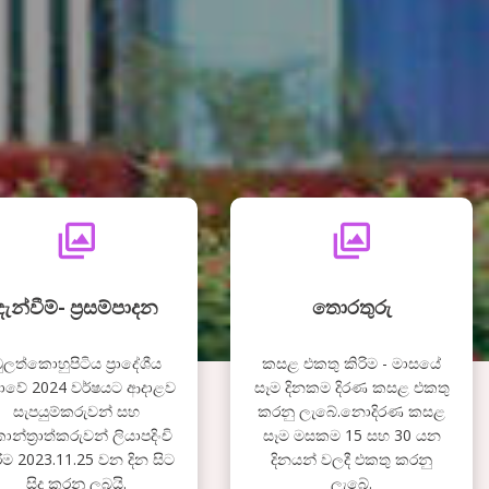
දැන්වීම්- ප්‍රසම්පාදන
තොරතුරු
ුලත්කොහුපිටිය ප්‍රාදේශීය
කසළ එකතු කිරිම - මාසයේ
ාවේ 2024 වර්ෂයට ආදාළව
සෑම දිනකම දිරණ කසළ එකතු
සැපයුම්කරුවන් සහ
කරනු ලැබේ.නොදිරණ කසළ
න්ත්‍රාත්කරුවන් ලියාපදිංචි
සෑම මසකම 15 සහ 30 යන
රීම 2023.11.25 වන දින සිට
දිනයන් වලදී එකතු කරනු
සිදු කරනු ලබයි.
ලැබේ.