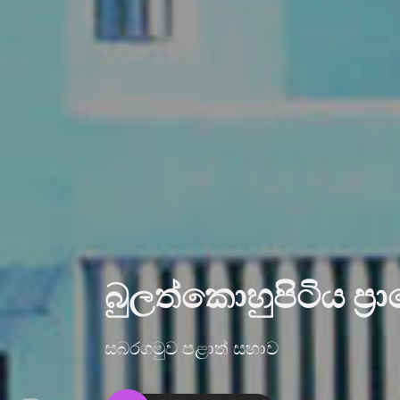
බුලත්කොහුපිටිය ප්‍ර
සබරගමුව පළාත් සභාව