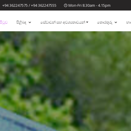
+94 362247575 / +94 362247555
Mon-Fri 8.30am - 4.15pm
 පිටුව
පිළිබඳ
සේවාවන් සහ අවශ්‍යතාවයන්
තොරතුරු
භා