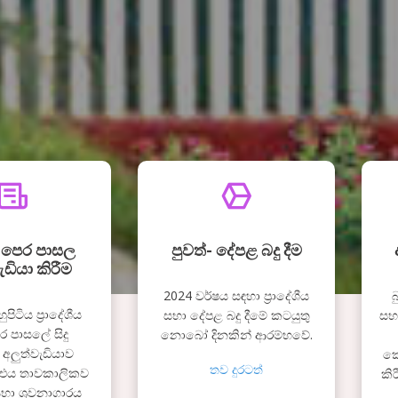
්- පෙර පාසල
පුවත්- දේපළ බදු දීම
ැඩියා කිරීම
2024 වර්ෂය සඳහා ප්‍රාදේශීය
බ
ිටිය ප්‍රාදේශීය
සභා දේපළ බදු දීමේ කටයුතු
සභ
 පාසලේ සිදු
නොබෝ දිනකින් ආරම්භවේ.
ලුත්වැඩියාව
කො
තව දුරටත්
 එය තාවකාලිකව
කි
 සභා ශ්‍රවනාගාරය