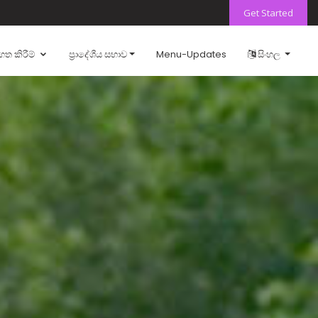
Get Started
ගත කිරීම්
ප්‍රාදේශීය සභාව
Menu-Updates
සිංහල